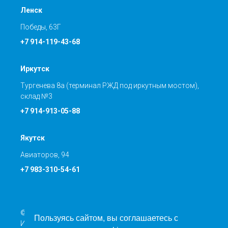
Ленск
Победы, 63Г
+7 914-119-43-68
Иркутск
Тургенева 8а (терминал РЖД под иркутным мостом),
склад №3
+7 914-913-05-88
Якутск
Авиаторов, 94
+7 983-310-54-61
© Транспортная компания ООО «Направление Север»
Пользуясь сайтом, вы соглашаетесь с
ИНН: 5401366844 КПП: 540201001