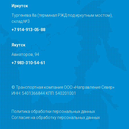
Иркутск
Тургенева 8а (терминал РЖД под иркутным мостом),
склад №3
+7 914-913-05-88
Якутск
Авиаторов, 94
+7 983-310-54-61
© Транспортная компания ООО «Направление Север»
ИНН: 5401366844 КПП: 540201001
Политика обработки персональных данных
Согласие на обработку персональных данных