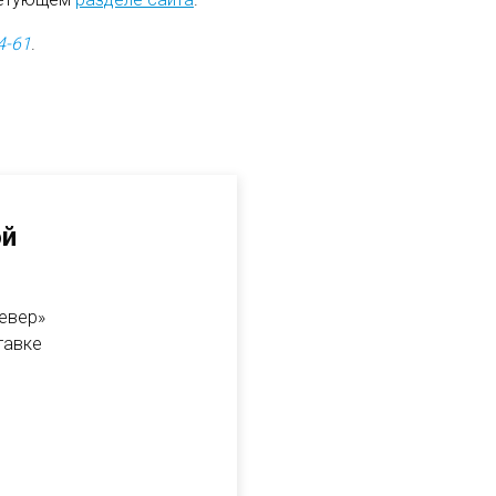
4-61
.
ой
Север»
тавке