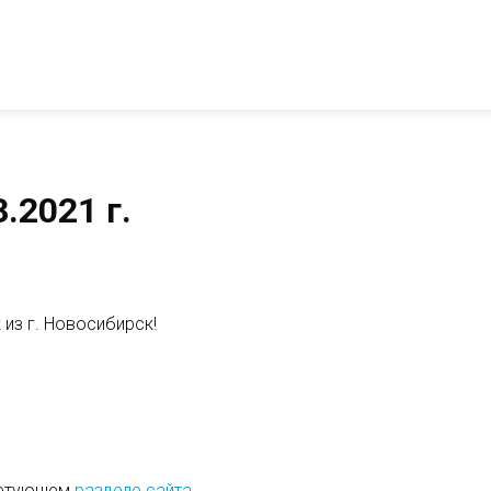
.2021 г.
 из г. Новосибирск!
ветующем
разделе сайта
.