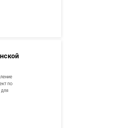
енской
вление
ект по
 для