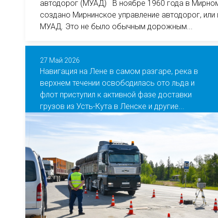
автодорог (МУАД) В ноябре 1960 года в Мирно
создано Мирнинское управление автодорог, или
МУАД. Это не было обычным дорожным...
27 Май 2026
Навигация на Лене в самом разгаре, река в
верхнем течении освободилась ото льда и
флот приступил к активной фазе доставки
грузов из Усть-Кута в Ленске и другие...