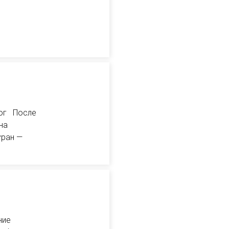
рог После
на
уран —
ние