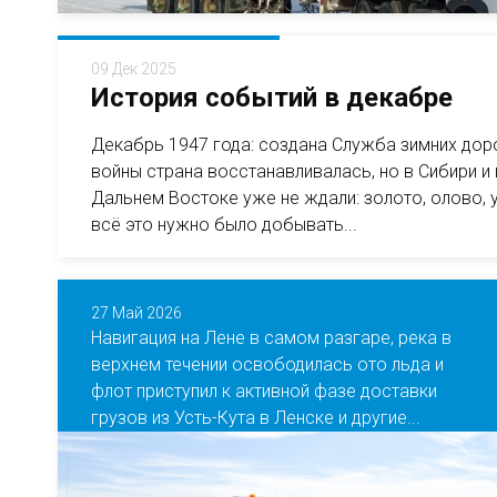
09 Дек 2025
История событий в декабре
Декабрь 1947 года: создана Служба зимних до
войны страна восстанавливалась, но в Сибири и 
Дальнем Востоке уже не ждали: золото, олово, 
всё это нужно было добывать...
27 Май 2026
Навигация на Лене в самом разгаре, река в
верхнем течении освободилась ото льда и
флот приступил к активной фазе доставки
грузов из Усть-Кута в Ленске и другие...