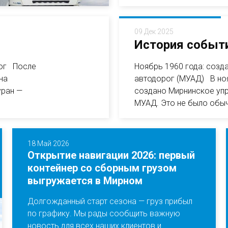
09 Дек 2025
История событи
рог После
Ноябрь 1960 года: созд
на
автодорог (МУАД) В но
уран —
создано Мирнинское упр
МУАД. Это не было обы
18 Май 2026
Открытие навигации 2026: первый
контейнер со сборным грузом
выгружается в Мирном
Долгожданный старт сезона — груз прибыл
по графику. Мы рады сообщить важную
новость для всех наших клиентов и