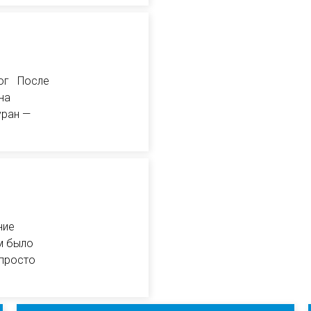
рог После
на
уран —
ние
м было
 просто