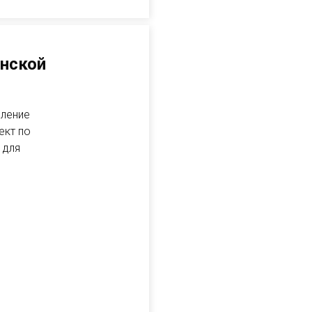
енской
вление
ект по
 для