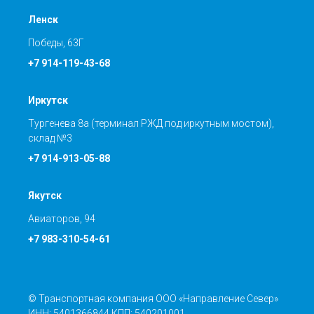
Ленск
Победы, 63Г
+7 914-119-43-68
Иркутск
Тургенева 8а (терминал РЖД под иркутным мостом),
склад №3
+7 914-913-05-88
Якутск
Авиаторов, 94
+7 983-310-54-61
© Транспортная компания ООО «Направление Север»
ИНН: 5401366844 КПП: 540201001