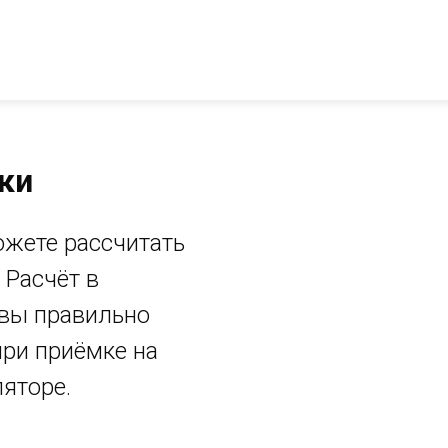
ки
ожете рассчитать
 Расчёт в
 вы правильно
при приёмке на
ляторе.