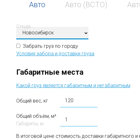
Авто
Авто (ВСТО)
Авт
Откуда
Забрать груз по городу
Условия забора и доставки груза
Габаритные места
Какой груз является габаритным и негабаритным
Общий вес, кг
Общий объём, м³
Габариты, м
В итоговой цене стоимость доставки габаритного и