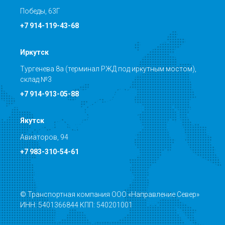
Победы, 63Г
+7 914-119-43-68
Иркутск
Тургенева 8а (терминал РЖД под иркутным мостом),
склад №3
+7 914-913-05-88
Якутск
Авиаторов, 94
+7 983-310-54-61
© Транспортная компания ООО «Направление Север»
ИНН: 5401366844 КПП: 540201001