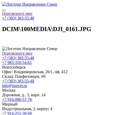
Перезвоните мне
+7 (383) 383-55-48
DCIM\100MEDIA\DJI_0161.JPG
Перезвоните мне
+7 (383) 383-55-48
+7 983-310-54-61
Новосибирск
Офис: Владимировская, 26/1, оф. 412
Склад: Панфиловцев, 69
+7 (383) 383-55-48
info@nsever.ru
Москва
Дорожная, д.. 3, корп. 14
+7 916-096-57-76
Мирный
Индустриальная, 2, корпус 4
+7 914-252-38-60