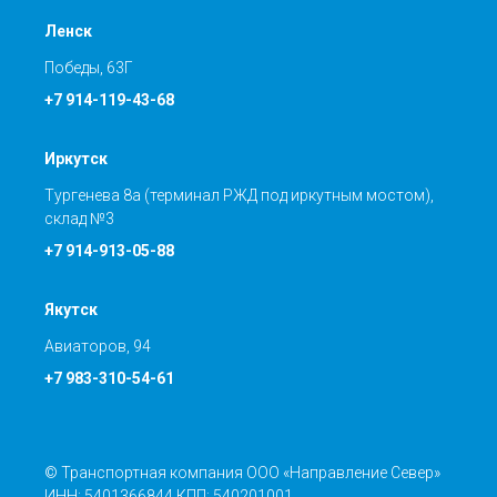
Ленск
Победы, 63Г
+7 914-119-43-68
Иркутск
Тургенева 8а (терминал РЖД под иркутным мостом),
склад №3
+7 914-913-05-88
Якутск
Авиаторов, 94
+7 983-310-54-61
© Транспортная компания ООО «Направление Север»
ИНН: 5401366844 КПП: 540201001