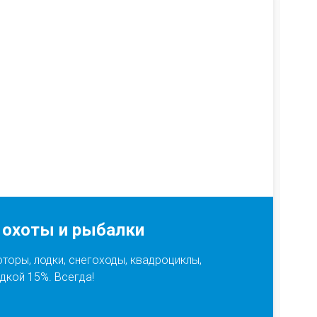
15%
 охоты и рыбалки
оры, лодки, снегоходы, квадроциклы,
идкой 15%. Всегда!