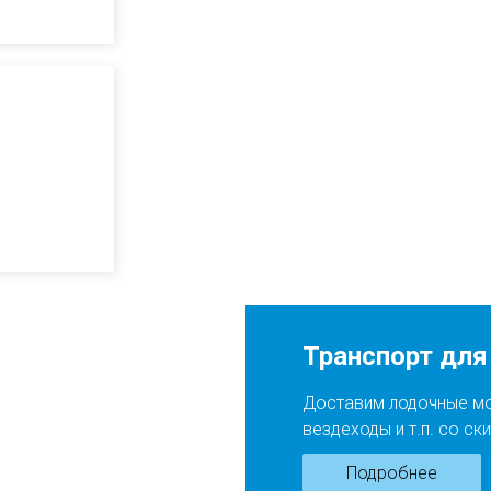
Транспорт для
Доставим лодочные мот
вездеходы и т.п. со ск
Подробнее