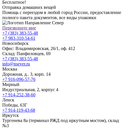
Бесплатное!
Отправка домашних вещей
Помощь с переездом в любой город России, предоставление
полного пакета документов, все виды упаковки
Перезвоните мне
+7 (383) 383-55-48
+7 983-310-54-61
Новосибирск
Офис: Владимировская, 26/1, оф. 412
Склад: Панфиловцев, 69
+7 (383) 383-55-48
info@nsever.ru
Москва
Дорожная, д.. 3, корп. 14
+7 916-096-57-76
Мирный
Индустриальная, 2, корпус 4
+7 914-252-38-60
Ленск
Победы, 63Г
+7 914-119-43-68
Иркутск
Тургенева 8а (терминал РЖД под иркутным мостом), склад
№3