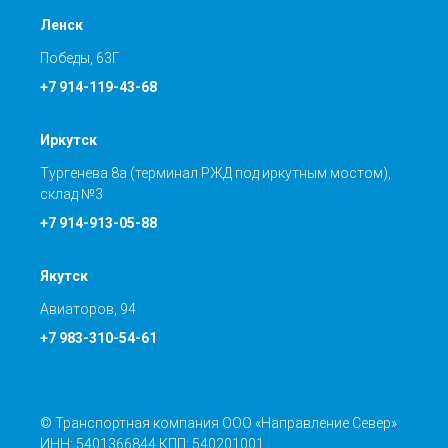
Ленск
Победы, 63Г
+7 914-119-43-68
Иркутск
Тургенева 8а (терминал РЖД под иркутным мостом),
склад №3
+7 914-913-05-88
Якутск
Авиаторов, 94
+7 983-310-54-61
© Транспортная компания ООО «Направление Север»
ИНН: 5401366844 КПП: 540201001