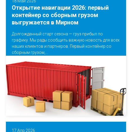
18 Май 2026
Открытие навигации 2026: первый
контейнер со сборным грузом
выгружается в Мирном
Долгожданный старт сезона — груз прибыл по
графику. Мы рады сообщить важную новость для всех
наших клиентов и партнеров. Первый контейнер со
сборным грузом,...
17 Апр 2026