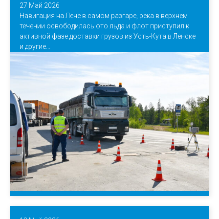
27 Май 2026
Навигация на Лене в самом разгаре, река в верхнем
течении освободилась ото льда и флот приступил к
активной фазе доставки грузов из Усть-Кута в Ленске
и другие...