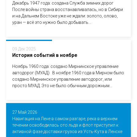
Декабрь 1947 года: создана Служба зимних дорог
После войны страна восстанавливалась, но в Сибири
и на Дальнем Востоке уже не ждали: золото, олово,
уран — всё это нужно было добывать...
09 Дек 2025
История событий в ноябре
Ноябрь 1960 года: создано Мирнинское управление
автодорог (МУАД) В ноябре 1960 года в Мирном было
создано Мирнинское управление автодорог, или
просто МУАД. Это не было обычным дорожным...
27 Май 2026
Навигация на Лене в самом разгаре, река в верхнем
течении освободилась ото льда и флот приступил к
активной фазе доставки грузов из Усть-Кута в Ленске