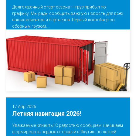
Долгожданный старт сезона — груз прибыл по
графику. Мы рады сообщить важную новость для всех
наших клиентов и партнеров. Первый контейнер со
сборным грузом,...
17 Апр 2026
Летняя навигация 2026!
Уважаемые клиенты! С радостью сообщаем: начинаем
формировать первые отправки в Якутию по летней