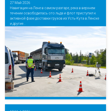
27 Май 2026
Навигация на Лене в самом разгаре, река в верхнем
течении освободилась ото льда и флот приступил к
активной фазе доставки грузов из Усть-Кута в Ленске
и другие...