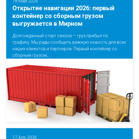
18 Май 2026
Открытие навигации 2026: первый
контейнер со сборным грузом
выгружается в Мирном
Долгожданный старт сезона — груз прибыл по
графику. Мы рады сообщить важную новость для всех
наших клиентов и партнеров. Первый контейнер со
сборным грузом,...
17 Апр 2026