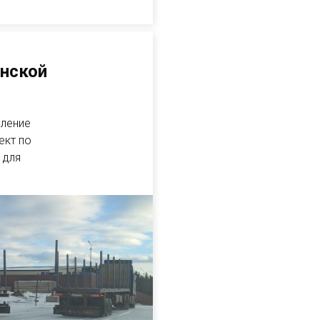
енской
вление
ект по
 для