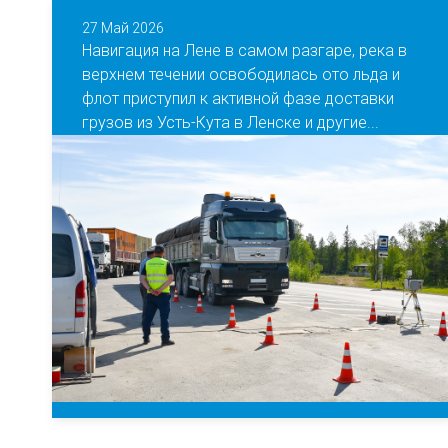
27 Май 2026
Навигация на Лене в самом разгаре, река в
верхнем течении освободилась ото льда и
флот приступил к активной фазе доставки
грузов из Усть-Кута в Ленске и другие...