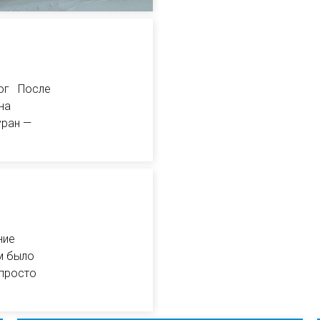
рог После
на
уран —
ние
м было
 просто