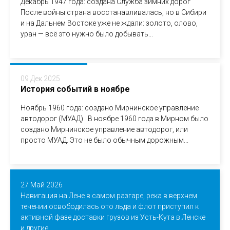
Декабрь 1947 года: создана Служба зимних дорог
После войны страна восстанавливалась, но в Сибири
и на Дальнем Востоке уже не ждали: золото, олово,
уран — всё это нужно было добывать...
09 Дек 2025
История событий в ноябре
Ноябрь 1960 года: создано Мирнинское управление
автодорог (МУАД) В ноябре 1960 года в Мирном было
создано Мирнинское управление автодорог, или
просто МУАД. Это не было обычным дорожным...
27 Май 2026
Навигация на Лене в самом разгаре, река в верхнем
течении освободилась ото льда и флот приступил к
активной фазе доставки грузов из Усть-Кута в Ленске
и другие...