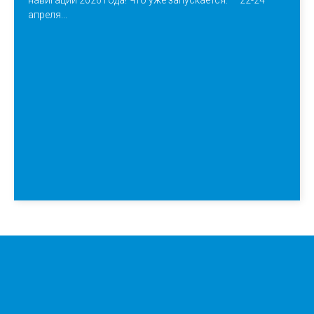
навигации 2026 года! Что уже запускается: — 22-24
апреля...