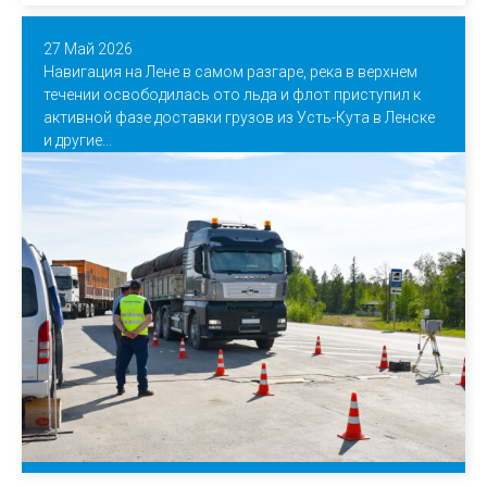
27 Май 2026
Навигация на Лене в самом разгаре, река в верхнем
течении освободилась ото льда и флот приступил к
активной фазе доставки грузов из Усть-Кута в Ленске
и другие...