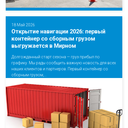
18 Май 2026
Открытие навигации 2026: первый
контейнер со сборным грузом
выгружается в Мирном
Долгожданный старт сезона — груз прибыл по
графику. Мы рады сообщить важную новость для всех
наших клиентов и партнеров. Первый контейнер со
сборным грузом,...