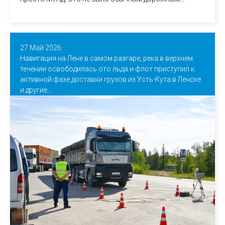
27 Май 2026
Навигация на Лене в самом разгаре, река в верхнем
течении освободилась ото льда и флот приступил к
активной фазе доставки грузов из Усть-Кута в Ленске
и другие...