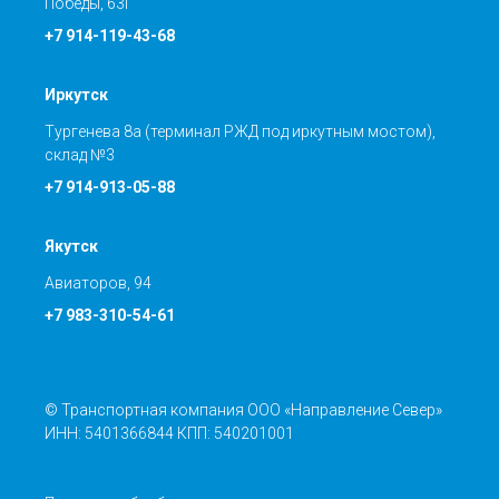
Победы, 63Г
+7 914-119-43-68
Иркутск
Тургенева 8а (терминал РЖД под иркутным мостом),
склад №3
+7 914-913-05-88
Якутск
Авиаторов, 94
+7 983-310-54-61
© Транспортная компания ООО «Направление Север»
ИНН: 5401366844 КПП: 540201001