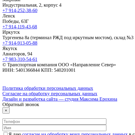
Индустриальная, 2, корпус 4
+7 914-252-38-60
Ленск
Победы, 63Г
+7 914-119-43-68
Иркутск
Тургенева 8а (терминал РЖД под иркутным мостом), склад №3
+7 914-913-05-88
Якутск
Авиаторов, 94
+7 983-310-54-61
© Транспортная компания ООО «Направление Север»
ИНН: 5401366844 КПП: 540201001
Политика обработки персональных данных
Согласие на обработку персональных данных
Дизайн и разработка сайта — студия Максима Ерохина
Обратный звонок
×
Я даю
согласие на обработку моих персональных данных
в с