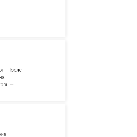
рог После
на
уран —
ние