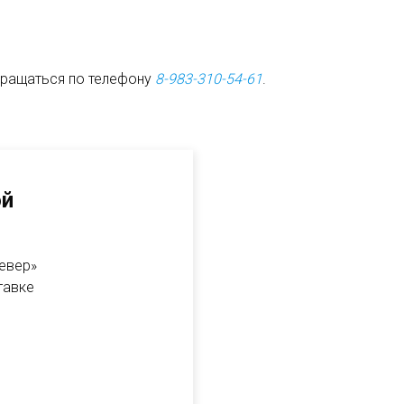
бращаться по телефону
8-983-310-54-61
.
ой
Север»
тавке