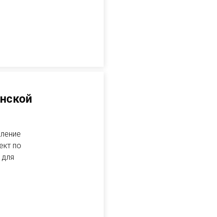
енской
вление
ект по
 для