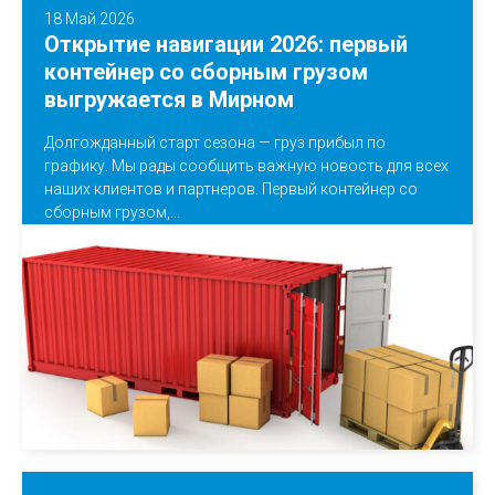
18 Май 2026
Открытие навигации 2026: первый
контейнер со сборным грузом
выгружается в Мирном
Долгожданный старт сезона — груз прибыл по
графику. Мы рады сообщить важную новость для всех
наших клиентов и партнеров. Первый контейнер со
сборным грузом,...