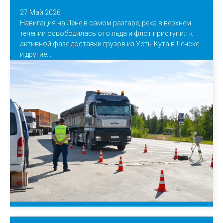
27 Май 2026
Навигация на Лене в самом разгаре, река в верхнем
течении освободилась ото льда и флот приступил к
активной фазе доставки грузов из Усть-Кута в Ленске
и другие...