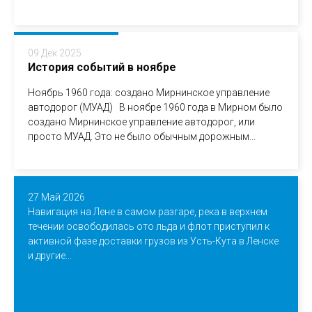
09 Дек 2025
История событий в ноябре
Ноябрь 1960 года: создано Мирнинское управление
автодорог (МУАД) В ноябре 1960 года в Мирном было
создано Мирнинское управление автодорог, или
просто МУАД. Это не было обычным дорожным...
27 Май 2026
Навигация на Лене в самом разгаре, река в верхнем
течении освободилась ото льда и флот приступил к
активной фазе доставки грузов из Усть-Кута в Ленске
и другие...