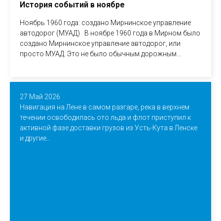
История событий в ноябре
Ноябрь 1960 года: создано Мирнинское управление
автодорог (МУАД) В ноябре 1960 года в Мирном было
создано Мирнинское управление автодорог, или
просто МУАД. Это не было обычным дорожным...
27 Май 2026
Навигация на Лене в самом разгаре, река в верхнем
течении освободилась ото льда и флот приступил к
активной фазе доставки грузов из Усть-Кута в Ленске
и другие...