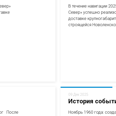
Север»
В течение навигации 20
тавке
Север» успешно реализо
доставке крупногабарит
строящейся Новоленской 
09 Дек 2025
История событи
рог После
Ноябрь 1960 года: созд