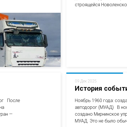
строящейся Новоленской 
09 Дек 2025
История событи
рог После
Ноябрь 1960 года: созд
на
автодорог (МУАД) В но
уран —
создано Мирнинское упр
МУАД. Это не было обы