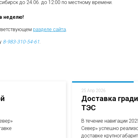
восибирск до 24.06. до 12:00 по местному времени.
 в неделю!
ответствующем
разделе сайта
.
ну
8-983-310-54-61
.
25 Апр 2026
ой
Доставка гради
ТЭС
Север»
В течение навигации 20
тавке
Север» успешно реализо
доставке крупногабарит