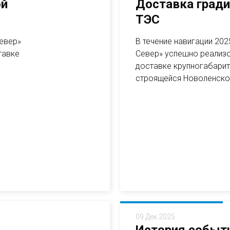
ой
Доставка гради
ТЭС
Север»
В течение навигации 20
тавке
Север» успешно реализо
доставке крупногабарит
строящейся Новоленской 
09 Дек 2025