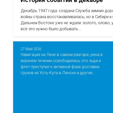
История событий в декабре
Декабрь 1947 года: создана Служба зимних до
войны страна восстанавливалась, но в Сибири и 
Дальнем Востоке уже не ждали: золото, олово, 
всё это нужно было добывать...
27 Май 2026
Навигация на Лене в самом разгаре, река в
верхнем течении освободилась ото льда и
флот приступил к активной фазе доставки
грузов из Усть-Кута в Ленске и другие...