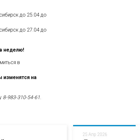
осибирск до 25.04 до
осибирск до 27.04 до
 в неделю!
миться в
ы изменятся на
ну
8-983-310-54-61
.
25 Апр 2026