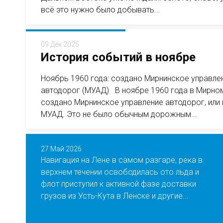
всё это нужно было добывать...
09 Дек 2025
История событий в ноябре
Ноябрь 1960 года: создано Мирнинское управле
автодорог (МУАД) В ноябре 1960 года в Мирно
создано Мирнинское управление автодорог, или
МУАД. Это не было обычным дорожным...
27 Май 2026
Навигация на Лене в самом разгаре, река в
верхнем течении освободилась ото льда и
флот приступил к активной фазе доставки
грузов из Усть-Кута в Ленске и другие...