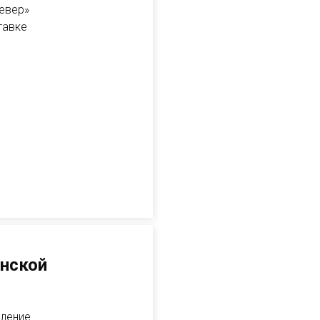
Север»
тавке
енской
вление