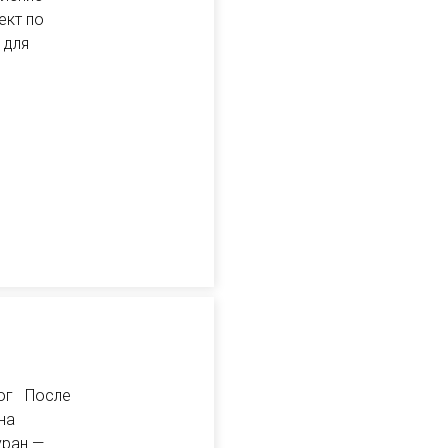
ект по
 для
рог После
на
уран —