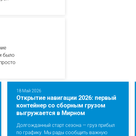
ние
м было
 просто
18 Май 2026
Открытие навигации 2026: первый
контейнер со сборным грузом
выгружается в Мирном
Долгожданный старт сезона — груз прибыл
по графику. Мы рады сообщить важную