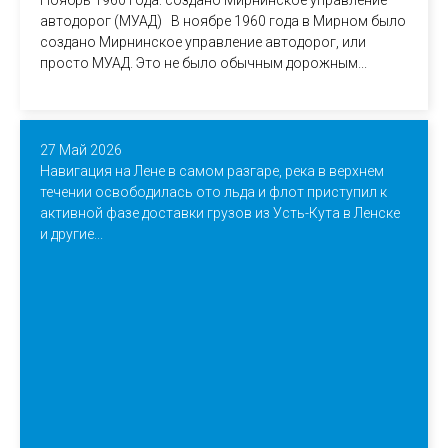
Ноябрь 1960 года: создано Мирнинское управление
автодорог (МУАД) В ноябре 1960 года в Мирном было
создано Мирнинское управление автодорог, или
просто МУАД. Это не было обычным дорожным...
27 Май 2026
Навигация на Лене в самом разгаре, река в верхнем
течении освободилась ото льда и флот приступил к
активной фазе доставки грузов из Усть-Кута в Ленске
и другие...