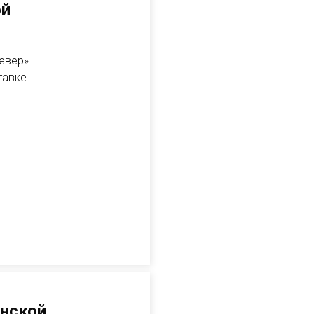
ой
Север»
тавке
енской