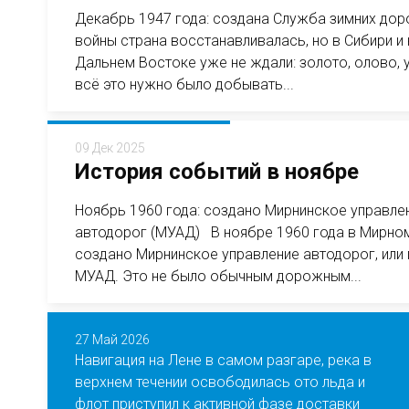
Декабрь 1947 года: создана Служба зимних до
войны страна восстанавливалась, но в Сибири и 
Дальнем Востоке уже не ждали: золото, олово, 
всё это нужно было добывать...
09 Дек 2025
История событий в ноябре
Ноябрь 1960 года: создано Мирнинское управле
автодорог (МУАД) В ноябре 1960 года в Мирно
создано Мирнинское управление автодорог, или
МУАД. Это не было обычным дорожным...
27 Май 2026
Навигация на Лене в самом разгаре, река в
верхнем течении освободилась ото льда и
флот приступил к активной фазе доставки