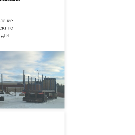
вление
ект по
 для