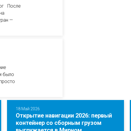
рог После
на
уран —
ние
м было
 просто
18 Май 2026
Открытие навигации 2026: первый
контейнер со сборным грузом
выгружается в Мирном