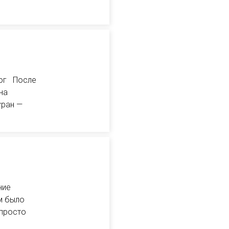
рог После
на
уран —
ние
м было
 просто