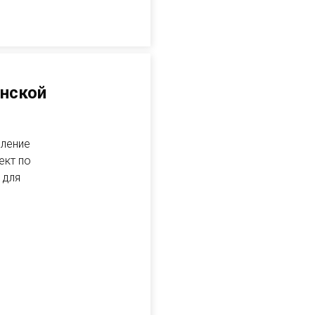
енской
вление
ект по
 для