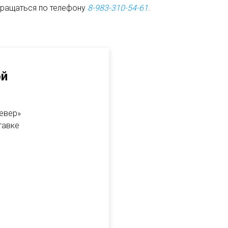
бращаться по телефону
8-983-310-54-61
.
ой
Север»
тавке