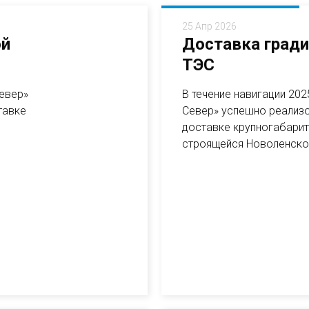
25 Апр 2026
ой
Доставка гради
ТЭС
Север»
В течение навигации 20
тавке
Север» успешно реализо
доставке крупногабарит
строящейся Новоленской 