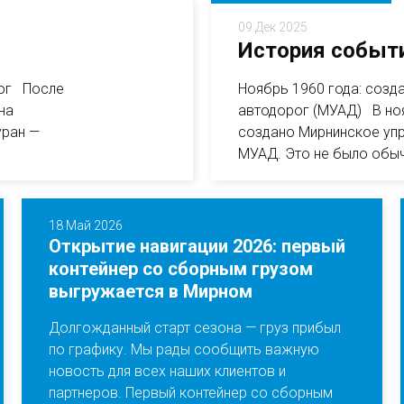
09 Дек 2025
История событи
рог После
Ноябрь 1960 года: созд
на
автодорог (МУАД) В но
уран —
создано Мирнинское упр
МУАД. Это не было обы
18 Май 2026
Открытие навигации 2026: первый
контейнер со сборным грузом
выгружается в Мирном
Долгожданный старт сезона — груз прибыл
по графику. Мы рады сообщить важную
новость для всех наших клиентов и
партнеров. Первый контейнер со сборным