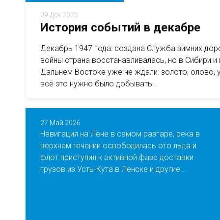
09 Дек 2025
История событий в декабре
Декабрь 1947 года: создана Служба зимних до
войны страна восстанавливалась, но в Сибири и 
Дальнем Востоке уже не ждали: золото, олово, 
всё это нужно было добывать...
27 Май 2026
Навигация на Лене в самом разгаре, река в
верхнем течении освободилась ото льда и
флот приступил к активной фазе доставки
грузов из Усть-Кута в Ленске и другие...