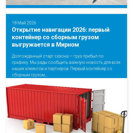
18 Май 2026
Открытие навигации 2026: первый
контейнер со сборным грузом
выгружается в Мирном
Долгожданный старт сезона — груз прибыл по
графику. Мы рады сообщить важную новость для всех
наших клиентов и партнеров. Первый контейнер со
сборным грузом,...