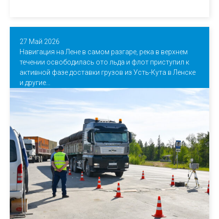
27 Май 2026
Навигация на Лене в самом разгаре, река в верхнем
течении освободилась ото льда и флот приступил к
активной фазе доставки грузов из Усть-Кута в Ленске
и другие...